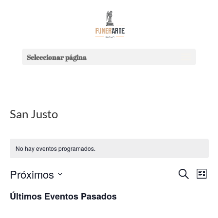
Seleccionar página
San Justo
No hay eventos programados.
Nave
Na
Próximos
Buscar
Lista
de
de
Selecciona
Últimos Eventos Pasados
vi
la
búsq
de
fecha.