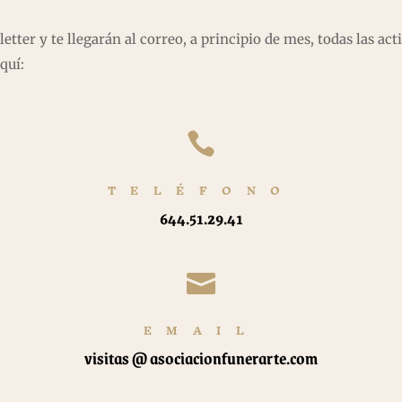
tter y te llegarán al correo, a principio de mes, todas las ac
quí:

TELÉFONO
644.51.29.41

EMAIL
visitas @ asociacionfunerarte.com