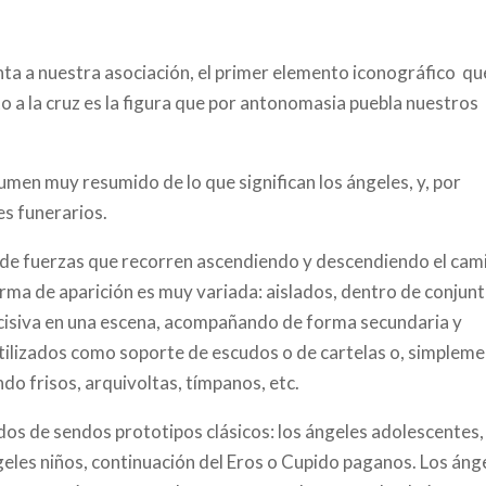
ta a nuestra asociación, el primer elemento iconográfico
qu
to a la cruz es la figura que por antonomasia puebla nuestros
umen muy resumido de lo que significan los ángeles, y, por
es funerarios.
e, de fuerzas que recorren ascendiendo y descendiendo el cam
forma de aparición es muy variada: aislados, dentro de conjun
cisiva en una escena, acompañando de forma secundaria y
 utilizados como soporte de escudos o de cartelas o, simpleme
 frisos, arquivoltas, tímpanos, etc.
dos de sendos prototipos clásicos: los ángeles adolescentes,
ngeles niños, continuación del Eros o Cupido paganos. Los áng