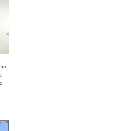
omo
e
de