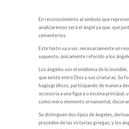
En reconocimiento al símbolo que represen
analizaremos será el ángel ya que, que jun
cementerios.
Este texto va a ser, necesariamente un res
supuesto, únicamente referido a los ángel
Los ángeles son el emblema de lo invisibl
que existe entre Dios y sus criaturas. Su 
hagiográficos, participando de manera de
accesoria a una figura o escena principal,
como mero elemento ornamental, decorando
Se distinguen dos tipos de ángeles, deriva
proceden de las victorias griegas, y los á