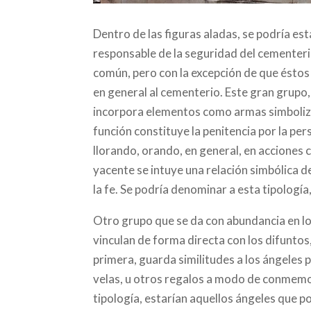
Dentro de las figuras aladas, se podría es
responsable de la seguridad del cementerio
común, pero con la excepción de que éstos 
en general al cementerio. Este gran grupo,
incorpora elementos como armas simboliza
función constituye la penitencia por la pe
llorando, orando, en general, en acciones c
yacente se intuye una relación simbólica d
la fe. Se podría denominar a esta tipología
Otro grupo que se da con abundancia en lo
vinculan de forma directa con los difuntos
primera, guarda similitudes a los ángeles 
velas, u otros regalos a modo de conmemor
tipología, estarían aquellos ángeles que po